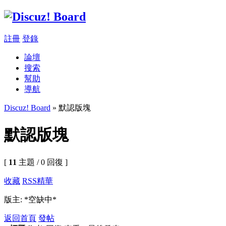
註冊
登錄
論壇
搜索
幫助
導航
Discuz! Board
» 默認版塊
默認版塊
[
11
主題 / 0 回復 ]
收藏
RSS
精華
版主: *空缺中*
返回首頁
發帖