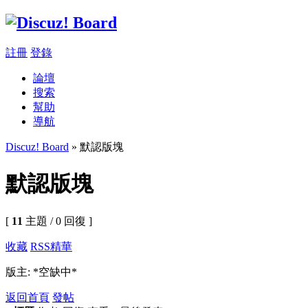
註冊
登錄
論壇
搜索
幫助
導航
Discuz! Board
» 默認版塊
默認版塊
[
11
主題 / 0 回復 ]
收藏
RSS
精華
版主: *空缺中*
返回首頁
發帖