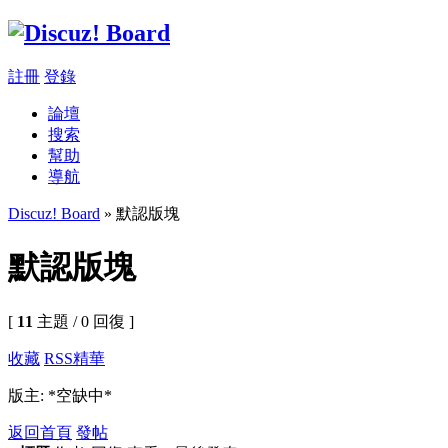
註冊
登錄
論壇
搜索
幫助
導航
Discuz! Board
» 默認版塊
默認版塊
[
11
主題 / 0 回復 ]
收藏
RSS
精華
版主: *空缺中*
返回首頁
發帖