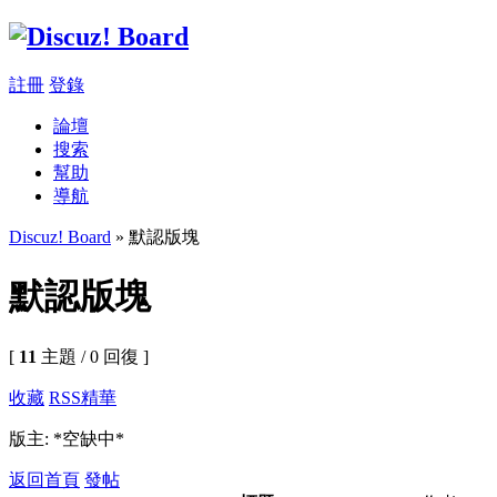
註冊
登錄
論壇
搜索
幫助
導航
Discuz! Board
» 默認版塊
默認版塊
[
11
主題 / 0 回復 ]
收藏
RSS
精華
版主: *空缺中*
返回首頁
發帖