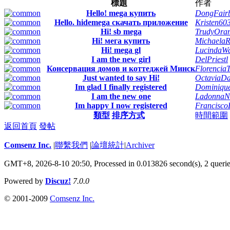
標題
作者
Hello! mega купить
DongFair
Hello. hidemega скачать приложение
Kristen60
Hi! sb mega
TrudyOra
Hi! мега купить
Michaela
Hi! mega gl
LucindaW
I am the new girl
DelPriestl
Консервация домов и коттеджей Минск
Florencia
Just wanted to say Hi!
OctaviaDa
Im glad I finally registered
Dominiqu
I am the new one
LadonnaN
Im happy I now registered
Francisc
類型
排序方式
時間範圍
返回首頁
發帖
Comsenz Inc.
|
聯繫我們
|
論壇統計
|
Archiver
GMT+8, 2026-8-10 20:50,
Processed in 0.013826 second(s), 2 queri
Powered by
Discuz!
7.0.0
© 2001-2009
Comsenz Inc.