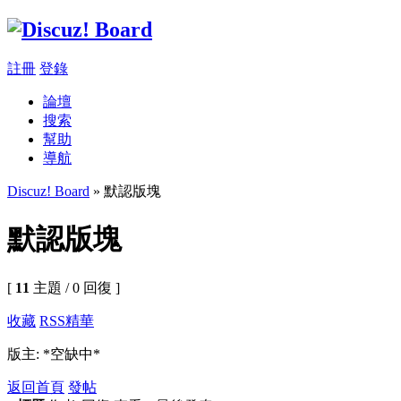
註冊
登錄
論壇
搜索
幫助
導航
Discuz! Board
» 默認版塊
默認版塊
[
11
主題 / 0 回復 ]
收藏
RSS
精華
版主: *空缺中*
返回首頁
發帖