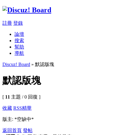
註冊
登錄
論壇
搜索
幫助
導航
Discuz! Board
» 默認版塊
默認版塊
[
11
主題 / 0 回復 ]
收藏
RSS
精華
版主: *空缺中*
返回首頁
發帖