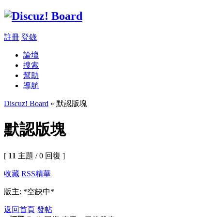
註冊
登錄
論壇
搜索
幫助
導航
Discuz! Board
» 默認版塊
默認版塊
[
11
主題 / 0 回復 ]
收藏
RSS
精華
版主: *空缺中*
返回首頁
發帖