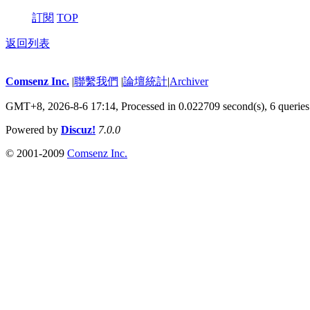
訂閱
TOP
返回列表
Comsenz Inc.
|
聯繫我們
|
論壇統計
|
Archiver
GMT+8, 2026-8-6 17:14,
Processed in 0.022709 second(s), 6 queries
Powered by
Discuz!
7.0.0
© 2001-2009
Comsenz Inc.