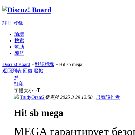
註冊
登錄
論壇
搜索
幫助
導航
Discuz! Board
»
默認版塊
» Hi! sb mega
返回列表
回復
發帖
#
1
打印
T
字體大小:
t
TrudyOram2
發表於 2025-3-29 12:58
|
只看該作者
Hi! sb mega
MEGA гарантирует безоп