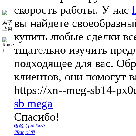
скорость работы. У нас
вы найдете своеобразны
新手
上路
купить любые сделки все
тщательно изучить пред
подходящее для вас. Об
клиентов, они помогут 
https://xn--meg-sb14-px
sb mega
Спасибо!
收藏
分享
評分
回復
引用