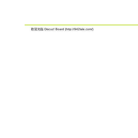
歡迎光臨 Discuz! Board (http://942lale.com/)