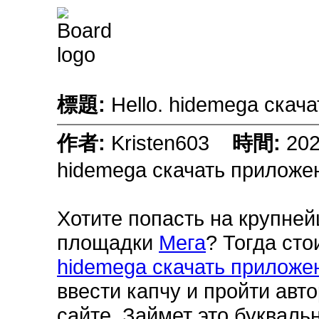
標題:
Hello. hidemega ска
作者:
Kristen603
時間:
20
hidemega скачать приложе
Хотите попасть на крупней
площадки
Мега
? Тогда сто
hidemega скачать приложе
ввести капчу и пройти авт
сайте. Займет это букваль