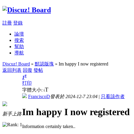
註冊
登錄
論壇
搜索
幫助
導航
Discuz! Board
»
默認版塊
» Im happy I now registered
返回列表
回復
發帖
#
1
打印
T
字體大小:
t
FranciscoD
發表於 2024-12-7 23:04
|
只看該作者
Im happy I now registered
新手上路
Information certainly taken..