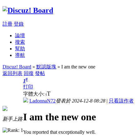
註冊
登錄
論壇
搜索
幫助
導航
Discuz! Board
»
默認版塊
» I am the new one
返回列表
回復
發帖
#
1
打印
T
字體大小:
t
LadonnaN72
發表於 2024-12-8 08:28
|
只看該作者
I am the new one
新手上路
You reported that exceptionally well.